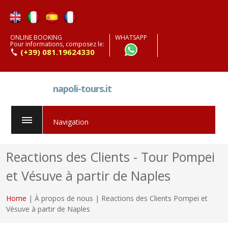
ONLINE BOOKING
WHATSAPP
Pour informations, composez le:
(+39) 081.19624330
napoli-tours.it
Navigation
Reactions des Clients - Tour Pompei
et Vésuve à partir de Naples
Home
| À propos de nous | Reactions des Clients Pompei et
Vésuve à partir de Naples