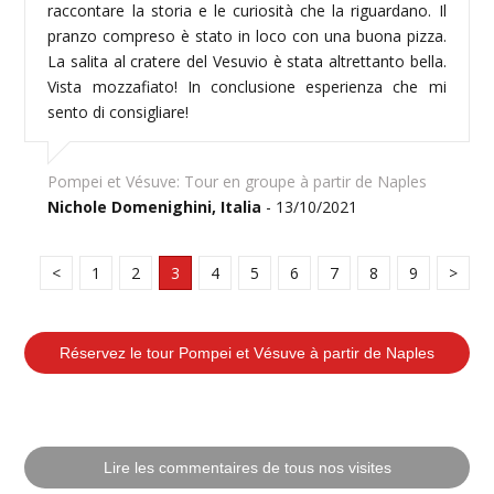
raccontare la storia e le curiosità che la riguardano. Il
pranzo compreso è stato in loco con una buona pizza.
La salita al cratere del Vesuvio è stata altrettanto bella.
Vista mozzafiato! In conclusione esperienza che mi
sento di consigliare!
Pompei et Vésuve: Tour en groupe à partir de Naples
Nichole Domenighini, Italia
- 13/10/2021
<
1
2
3
4
5
6
7
8
9
>
Réservez le tour Pompei et Vésuve à partir de Naples
Lire les commentaires de tous nos visites