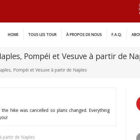
HOME
TOUS LES TOUR
À PROPOS DE NOUS
F.A.Q.
ABO
Naples, Pompéi et Vesuve à partir de Na
aples, Pompéi et Vesuve à partir de Naples
 the hike was cancelled so plans changed. Everything
you!
 partir de Naples