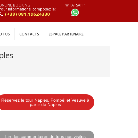
ONLINE BOOKING
WHATSAPP
Pour informations, composez le:
(+39) 081.19624330
UT US
CONTACTS
ESPACE PARTENAIRE
ples
Réservez le tour Naples, Pompéi et Vesuve à
partir de Naples
Lire les commentaires de tous nos visites