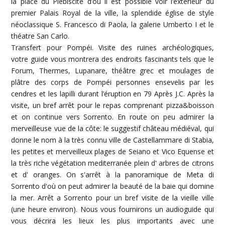
la place du Plébiscite d’où il est possible voir l’extérieur du
premier Palais Royal de la ville, la splendide église de style
néoclassique S. Francesco di Paola, la galerie Umberto I et le
théatre San Carlo.
Transfert pour Pompéi. Visite des ruines archéologiques,
votre guide vous montrera des endroits fascinants tels que le
Forum, Thermes, Lupanare, théâtre grec et moulages de
plâtre des corps de Pompéi personnes ensevelis par les
cendres et les lapilli durant l’éruption en 79 Après J.C. Après la
visite, un bref arrêt pour le repas comprenant pizza&boisson
et on continue vers Sorrento. En route on peu admirer la
merveilleuse vue de la côte: le suggestif château médiéval, qui
donne le nom à la très connu ville de Castellammare di Stabia,
les petites et merveilleux plages de Seiano et Vico Equense et
la très riche végétation mediterranée plein d' arbres de citrons
et d' oranges. On s'arrêt à la panoramique de Meta di
Sorrento d'où on peut admirer la beauté de la baie qui domine
la mer. Arrêt a Sorrento pour un bref visite de la vieille ville
(une heure environ). Nous vous fournirons un audioguide qui
vous décrira les lieux les plus importants avec une