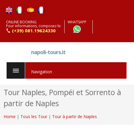
ONLINE BOOKING
WHATSAPP
Pour informations, composez le:
(+39) 081.19624330
napoli-tours.it
Navigation
Tour Naples, Pompéi et Sorrento à
partir de Naples
Home
|
Tous les Tour
|
Tour à partir de Naples