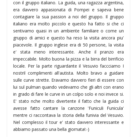
con il gruppo italiano. La guida, una ragazza argentina,
era davvero appasionata di Pompei e sapeva bene
contagiare la sua passion a noi del gruppo. Il gruppo
italiano era molto piccolo e questo ha fatto si che ci
sentivamo quasi in un ambiente familiare o come un
gruppo di amici e questo ha reso la visita ancora piu'
piacevole. Il gruppo inglese era di 50 persone, la visita
e' stata meno interessante. Anche il pranzo era
impeccabile. Molto buona la pizza e la birra del birrificio
locale. Per la parte riguardante il Vesuvio faccciamo I
nostril complimenti all'autista. Molto bravo a guidare
sulle curve strette. Eravamo davvero fieri di essere con
lui sul pulman quando vedevamo che gli altri con erano
in grado di fare le curve in un colpo solo e noi invece si.
E' stato nche molto divertente il fatto che la guida ci
avesse fatto cantare la canzone 'Funiculi Funicula'
mentre ci raccontava la storia della funivia del Vesuvio.
Nel complesso il tour e' stato davvero interessante e
abbiamo passato una bella giornata!:-)