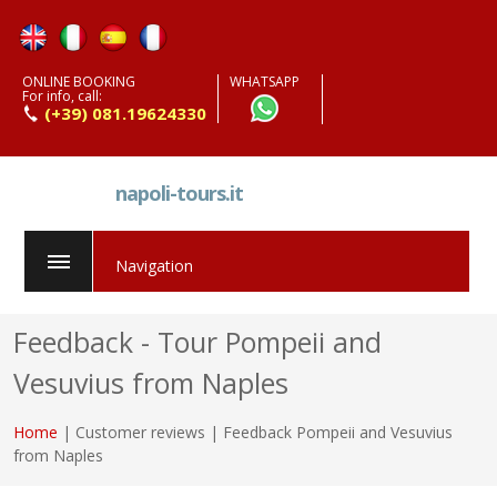
ONLINE BOOKING
WHATSAPP
For info, call:
(+39) 081.19624330
napoli-tours.it
Navigation
Feedback - Tour Pompeii and
Vesuvius from Naples
Home
| Customer reviews | Feedback Pompeii and Vesuvius
from Naples