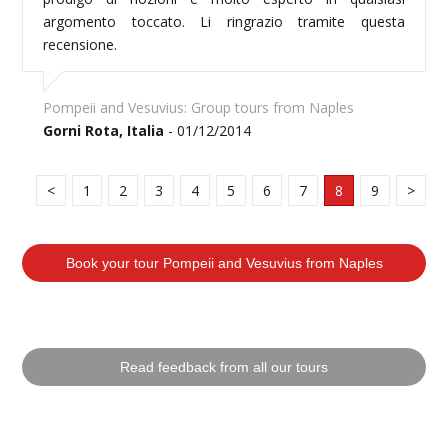
argomento toccato. Li ringrazio tramite questa
recensione.
Pompeii and Vesuvius: Group tours from Naples
Gorni Rota, Italia
- 01/12/2014
<
1
2
3
4
5
6
7
8
9
>
Book your tour Pompeii and Vesuvius from Naples
Read feedback from all our tours